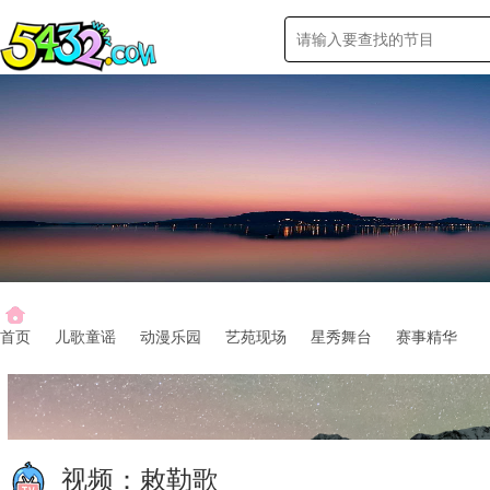
首页
儿歌童谣
动漫乐园
艺苑现场
星秀舞台
赛事精华
视频：
敕勒歌