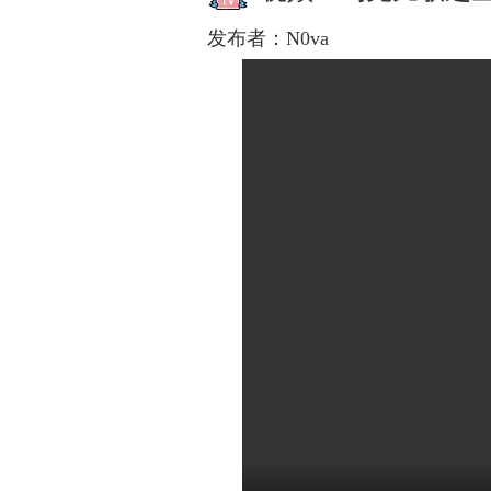
发布者：
N0va