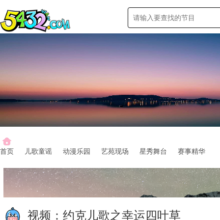
首页
儿歌童谣
动漫乐园
艺苑现场
星秀舞台
赛事精华
视频：
约克儿歌之幸运四叶草