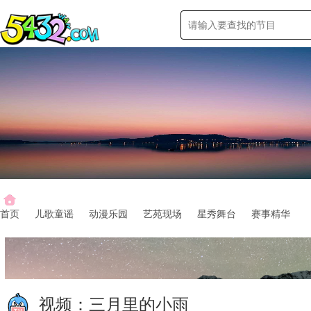
首页
儿歌童谣
动漫乐园
艺苑现场
星秀舞台
赛事精华
视频：
三月里的小雨