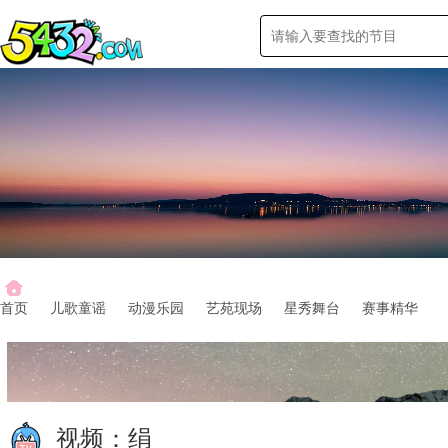
首页
儿歌童谣
动漫乐园
艺苑现场
星秀舞台
赛事精华
视频：
绢