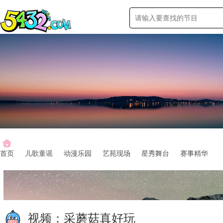
首页
儿歌童谣
动漫乐园
艺苑现场
星秀舞台
赛事精华
视频：
采蘑菇真好玩