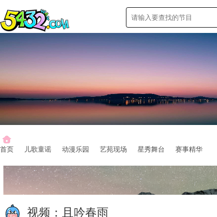
首页
儿歌童谣
动漫乐园
艺苑现场
星秀舞台
赛事精华
视频：
且吟春雨