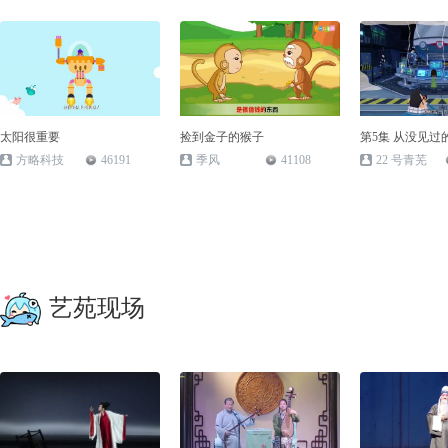
太阳很重要
捡到金子的猴子
第5集 从没见过
是哪里出错了
方略科技
46191
季风
41108
22 号青芜
艺苑现场