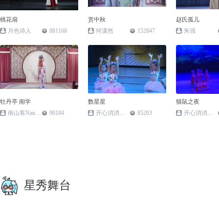
桃花扇
赏中秋
赵氏孤儿
月色诗人
881168
何潇然
152847
朱强
牡丹亭 闹学
数星星
猫鼠之夜
南山客NanshanK
90184
开心消消乐通关者
85203
开心消消乐通关者
星秀舞台