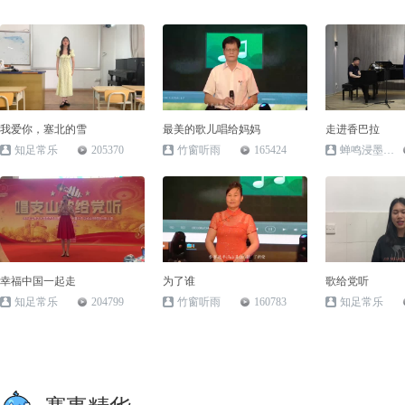
我爱你，塞北的雪
最美的歌儿唱给妈妈
走进香巴拉
知足常乐
205370
竹窗听雨
165424
蝉鸣浸墨香_23
幸福中国一起走
为了谁
歌给党听
知足常乐
204799
竹窗听雨
160783
知足常乐