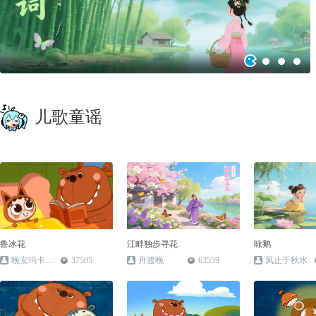
儿歌童谣
鲁冰花
江畔独步寻花
咏鹅
晚安玛卡巴卡
37505
舟渡晚
63559
风止于秋水