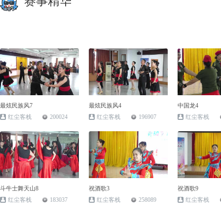
赛事精华
最炫民族风7
最炫民族风4
中国龙4
红尘客栈
200024
红尘客栈
196907
红尘客栈
斗牛士舞天山8
祝酒歌3
祝酒歌9
红尘客栈
183037
红尘客栈
258089
红尘客栈