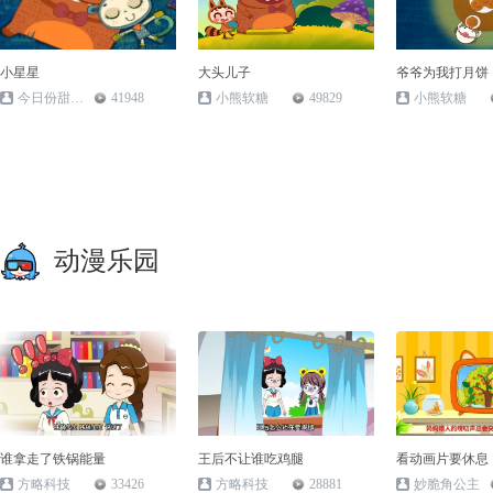
小星星
大头儿子
爷爷为我打月饼
今日份甜度满分
41948
小熊软糖
49829
小熊软糖
动漫乐园
谁拿走了铁锅能量
王后不让谁吃鸡腿
看动画片要休息
方略科技
33426
方略科技
28881
妙脆角公主