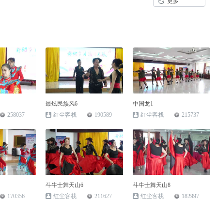
更多
最炫民族风6
中国龙1
258037
红尘客栈
190589
红尘客栈
215737
斗牛士舞天山6
斗牛士舞天山8
170356
红尘客栈
211627
红尘客栈
182997