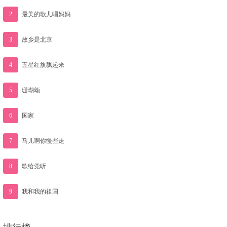
2
最美的歌儿唱妈妈
3
故乡是北京
4
五星红旗飘起来
5
珊瑚颂
6
国家
7
马儿啊你慢些走
8
歌给党听
9
我和我的祖国