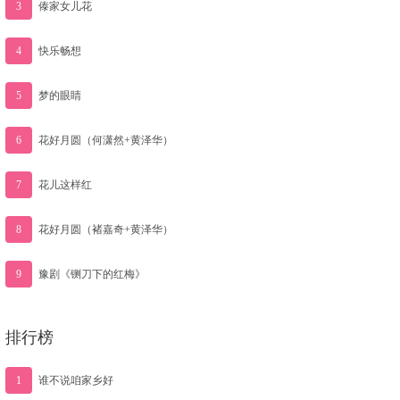
3
傣家女儿花
4
快乐畅想
5
梦的眼睛
6
花好月圆（何潇然+黄泽华）
7
花儿这样红
8
花好月圆（褚嘉奇+黄泽华）
9
豫剧《铡刀下的红梅》
排行榜
1
谁不说咱家乡好