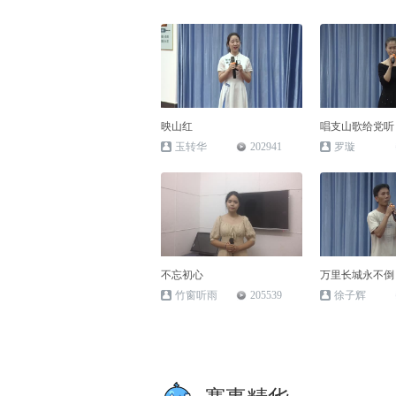
映山红
唱支山歌给党听
玉转华
202941
罗璇
不忘初心
万里长城永不倒
竹窗听雨
205539
徐子辉