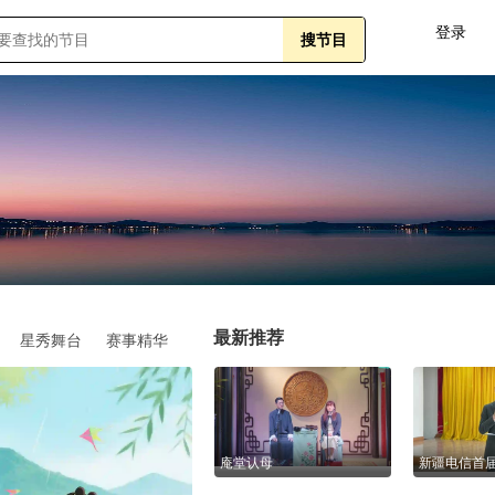
登录
最新推荐
星秀舞台
赛事精华
庵堂认母
新疆电信首