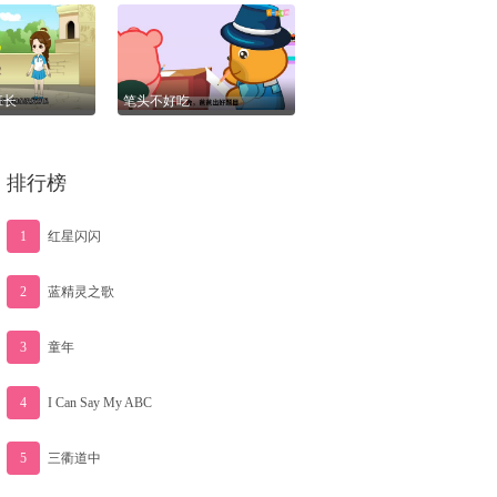
86827
班长
笔头不好吃
39326
排行榜
1
红星闪闪
2
蓝精灵之歌
3
童年
4
I Can Say My ABC
5
三衢道中