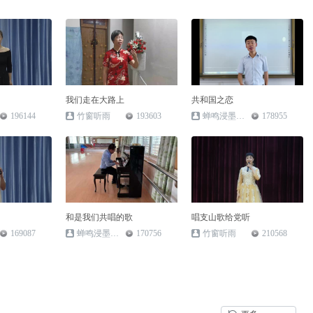
我们走在大路上
共和国之恋
196144
竹窗听雨
193603
蝉鸣浸墨香_23
178955
和是我们共唱的歌
唱支山歌给党听
169087
蝉鸣浸墨香_23
170756
竹窗听雨
210568