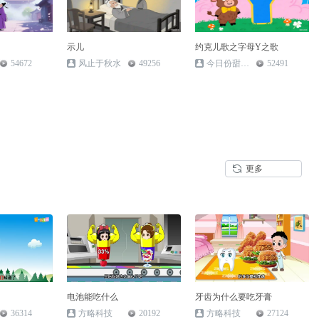
示儿
约克儿歌之字母Y之歌
54672
风止于秋水
49256
今日份甜度满分
52491
更多
电池能吃什么
牙齿为什么要吃牙膏
36314
方略科技
20192
方略科技
27124