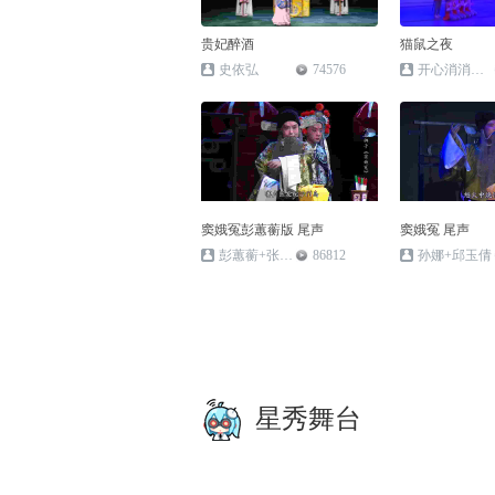
贵妃醉酒
猫鼠之夜
史依弘
74576
开心消消乐通关者
窦娥冤彭蕙蘅版 尾声
窦娥冤 尾声
彭蕙蘅+张兰霞+刘文静
86812
孙娜+邱玉倩
星秀舞台