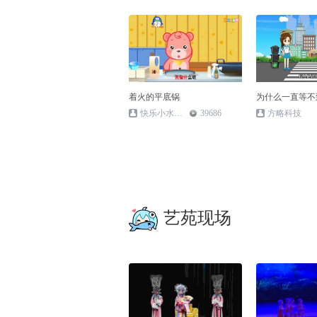
着火的平底锅
为什么一直等不
快乐小水母JellyfishH
39686
方略科技
艺苑现场