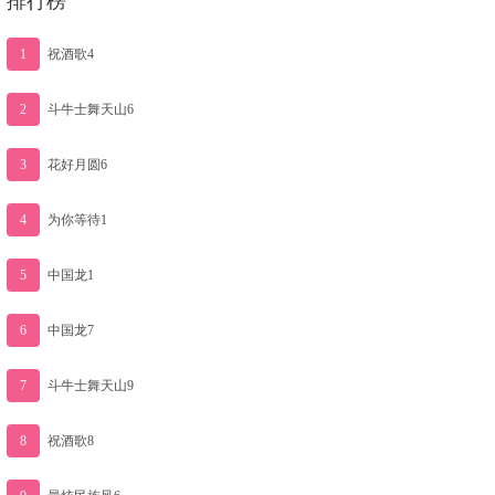
排行榜
1
祝酒歌4
2
斗牛士舞天山6
3
花好月圆6
4
为你等待1
5
中国龙1
6
中国龙7
7
斗牛士舞天山9
8
祝酒歌8