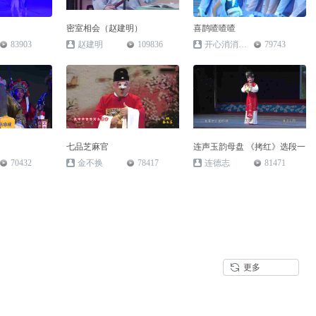
密室相会（赵建明）
喜鹊喳喳喳
83903
赵建明
109836
开心消消乐通关者
79743
七品芝麻官
连声玉韵母盘 《拷红》选段一
70432
金不换
78417
连德志
81471
更多