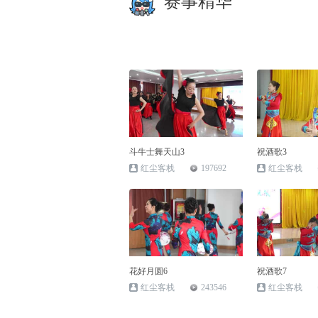
赛事精华
斗牛士舞天山3
祝酒歌3
红尘客栈
197692
红尘客栈
花好月圆6
祝酒歌7
红尘客栈
243546
红尘客栈