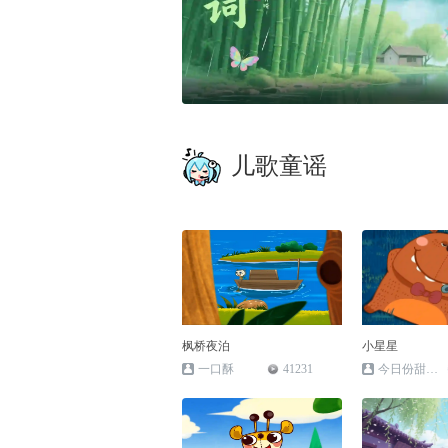
儿歌童谣
枫桥夜泊
小星星
一口酥
41231
今日份甜度满分