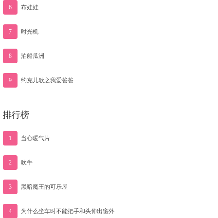
6
布娃娃
7
时光机
8
泊船瓜洲
9
约克儿歌之我爱爸爸
排行榜
1
当心暖气片
2
吹牛
3
黑暗魔王的可乐屋
4
为什么坐车时不能把手和头伸出窗外