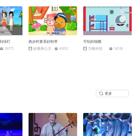
到绿灯
跑步时要系好鞋带
可怕的细菌
26375
妙脆角公主
41052
方略科技
54536
更多