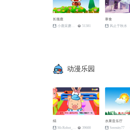
长颈鹿
寒食
小鹿采蘑菇_Deer
51381
风止于秋水
动漫乐园
绢
水果音乐厅
Mr.Robot_007
39600
Serenity77