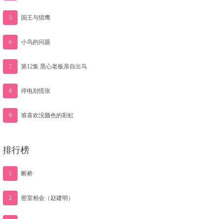
5
国王与猎鹰
6
小鸟的问题
7
第12集 黑心老板亲自出马
8
停电别慌张
9
谁喜欢没颜色的彩虹
排行榜
1
断桥
2
密室相会（赵建明）