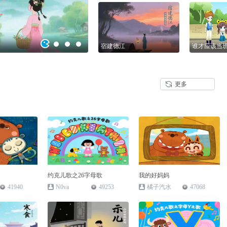
幕式
114385
214153
宿建德江
谁才应该当
47796
23332
更多
约克儿歌之26字母歌
我的好妈妈
41940
N0va
49253
橘子汽水
47068